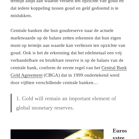
termijn altijd aan waarde verliest ten opzichte van goud en
dat iedere koppeling tussen goud en geld gedoemd is te
mislukken.
Centrale banken die hun goudreserve naar de actuele
marktwaarde op de balans zetten erkennen dat hun eigen
munt op termijn aan waarde kan verliezen ten opzichte van
goud. Ook is het de erkenning dat het edelmetaal een vrij
verhandelbare en bruikbare reserve is op de balans van de
centrale bank, conform de eerste regel van het
Central Bank
Gold Agreement
(CBGA) dat in 1999 ondertekend werd
door vijftien verschillende centrale banken…
1. Gold will remain an important element of
global monetary reserves.
Euros
ystee