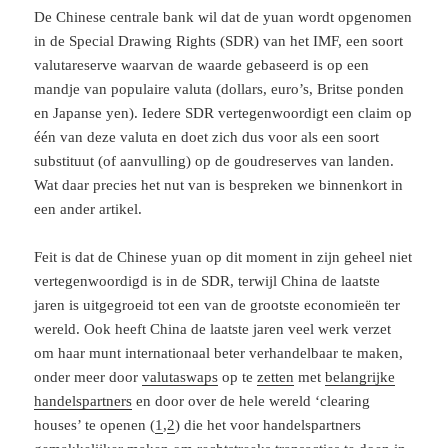
De Chinese centrale bank wil dat de yuan wordt opgenomen
in de Special Drawing Rights (SDR) van het IMF, een soort
valutareserve waarvan de waarde gebaseerd is op een
mandje van populaire valuta (dollars, euro’s, Britse ponden
en Japanse yen). Iedere SDR vertegenwoordigt een claim op
één van deze valuta en doet zich dus voor als een soort
substituut (of aanvulling) op de goudreserves van landen.
Wat daar precies het nut van is bespreken we binnenkort in
een ander artikel.
Feit is dat de Chinese yuan op dit moment in zijn geheel niet
vertegenwoordigd is in de SDR, terwijl China de laatste
jaren is uitgegroeid tot een van de grootste economieën ter
wereld. Ook heeft China de laatste jaren veel werk verzet
om haar munt internationaal beter verhandelbaar te maken,
onder meer door
valutaswaps
op te
zetten
met
belangrijke
handelspartners
en door over de hele wereld ‘clearing
houses’ te openen (
1
,
2
) die het voor handelspartners