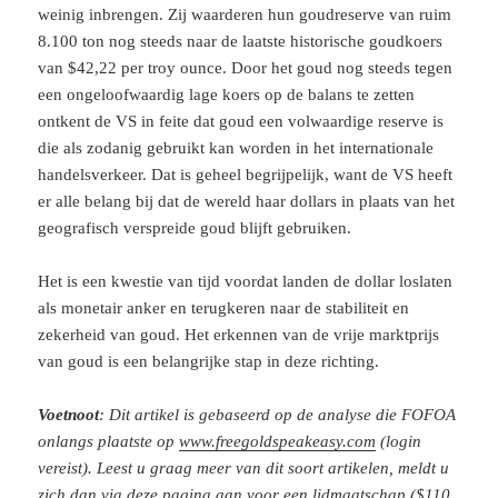
weinig inbrengen. Zij waarderen hun goudreserve van ruim
8.100 ton nog steeds naar de laatste historische goudkoers
van $42,22 per troy ounce. Door het goud nog steeds tegen
een ongeloofwaardig lage koers op de balans te zetten
ontkent de VS in feite dat goud een volwaardige reserve is
die als zodanig gebruikt kan worden in het internationale
handelsverkeer. Dat is geheel begrijpelijk, want de VS heeft
er alle belang bij dat de wereld haar dollars in plaats van het
geografisch verspreide goud blijft gebruiken.
Het is een kwestie van tijd voordat landen de dollar loslaten
als monetair anker en terugkeren naar de stabiliteit en
zekerheid van goud. Het erkennen van de vrije marktprijs
van goud is een belangrijke stap in deze richting.
Voetnoot
: Dit artikel is gebaseerd op de analyse die FOFOA
onlangs plaatste op
www.freegoldspeakeasy.com
(login
vereist). Leest u graag meer van dit soort artikelen, meldt u
zich dan via
deze pagina
aan voor een lidmaatschap ($110