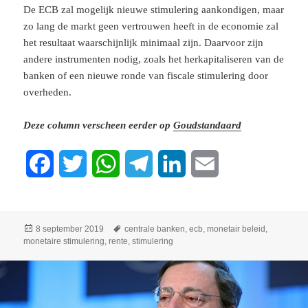
De ECB zal mogelijk nieuwe stimulering aankondigen, maar
zo lang de markt geen vertrouwen heeft in de economie zal
het resultaat waarschijnlijk minimaal zijn. Daarvoor zijn
andere instrumenten nodig, zoals het herkapitaliseren van de
banken of een nieuwe ronde van fiscale stimulering door
overheden.
Deze column verscheen eerder op
Goudstandaard
F
T
W
T
L
E
a
w
h
e
i
m
c
i
a
l
n
a
Geplaatst
Tags
8 september 2019
centrale banken
,
ecb
,
monetair beleid
,
op
monetaire stimulering
,
rente
,
stimulering
e
t
t
e
k
i
b
t
s
g
e
l
o
e
A
r
d