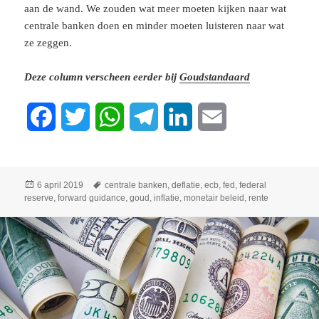
aan de wand. We zouden wat meer moeten kijken naar wat
centrale banken doen en minder moeten luisteren naar wat
ze zeggen.
Deze column verscheen eerder bij
Goudstandaard
F
T
W
T
L
E
a
w
h
e
i
m
c
i
a
l
n
a
Geplaatst
Tags
6 april 2019
centrale banken
,
deflatie
,
ecb
,
fed
,
federal
op
reserve
,
forward guidance
,
goud
,
inflatie
,
monetair beleid
,
rente
e
t
t
e
k
i
b
t
s
g
e
l
o
e
A
r
d
o
r
p
a
I
k
p
m
n