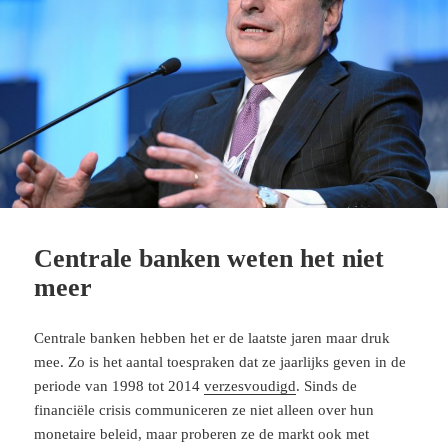
o
r
p
a
I
k
p
m
n
Centrale banken weten het niet
meer
Centrale banken hebben het er de laatste jaren maar druk
mee. Zo is het aantal toespraken dat ze jaarlijks geven in de
periode van 1998 tot 2014
verzesvoudigd
. Sinds de
financiële crisis communiceren ze niet alleen over hun
monetaire beleid, maar proberen ze de markt ook met