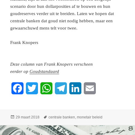
scenario door hun dollarposities af te bouwen en hun
goudreserves verder uit te breiden. Laten we hopen dat
centrale banken dat goud niet nodig hebben, maar een
gewaarschuwd mens telt voor twee.
Frank Knopers
Deze column van Frank Knopers verscheen
eerder op
Goudstandaard
F
T
W
T
L
E
a
w
h
e
i
m
c
i
a
l
n
a
Geplaatst
Tags
29 maart 2018
centrale banken
,
monetair beleid
op
e
t
t
e
k
i