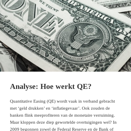
b
t
s
g
e
l
o
e
A
r
d
o
r
p
a
I
k
p
m
n
Analyse: Hoe werkt QE?
Quantitative Easing (QE) wordt vaak in verband gebracht
met ‘geld drukken’ en ‘inflatiegevaar’. Ook zouden de
banken flink meeprofiteren van de monetaire verruiming.
Maar kloppen deze diep gewortelde overtuigingen wel? In
2009 begonnen zowel de Federal Reserve en de Bank of