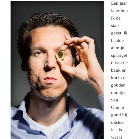
Een jaar
later heb
ik de
stap
gezet: ik
haalde
al mijn
spaargel
d van de
bank en
kocht er
gouden
muntjes
van.
Omdat
goud bij
uitstek
iets is
wat je