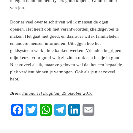
in eigen hand houden: fysiek goud kopen.” Goud is altijd
van jou.
Door er veel over te schrijven wil ik mensen de ogen
openen. Het heeft ook met verantwoordelijkheidsgevoel te
maken. Het gaat niet goed, en daarover wil ik familieleden
en andere mensen informeren. Uitleggen hoe het
geldsysteem werkt, hoe banken werken. Vrienden begrijpen
mijn keuze voor goud wel; zij zitten ook een beetje in goud.
Niet zoveel als ik, maar ze geloven wel dat het een bepaalde
plek verdient binnen je vermogen. Ook als je niet zoveel
hebt.’
Bron
:
Financieel Dagblad, 29 oktober 2016
F
T
W
T
L
E
a
w
h
e
i
m