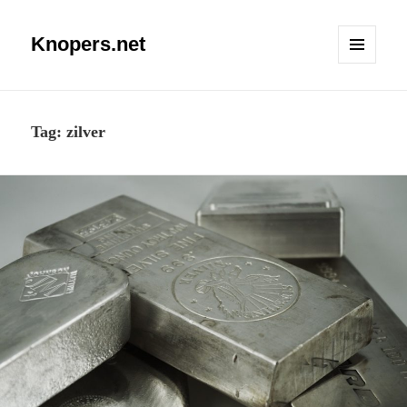
Knopers.net
MENU
EN
WIDGETS
Tag:
zilver