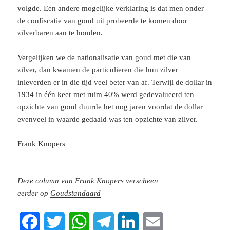
volgde. Een andere mogelijke verklaring is dat men onder
de confiscatie van goud uit probeerde te komen door
zilverbaren aan te houden.
Vergelijken we de nationalisatie van goud met die van
zilver, dan kwamen de particulieren die hun zilver
inleverden er in die tijd veel beter van af. Terwijl de dollar in
1934 in één keer met ruim 40% werd gedevalueerd ten
opzichte van goud duurde het nog jaren voordat de dollar
evenveel in waarde gedaald was ten opzichte van zilver.
Frank Knopers
Deze column van Frank Knopers verscheen
eerder op
Goudstandaard
F
T
W
T
L
E